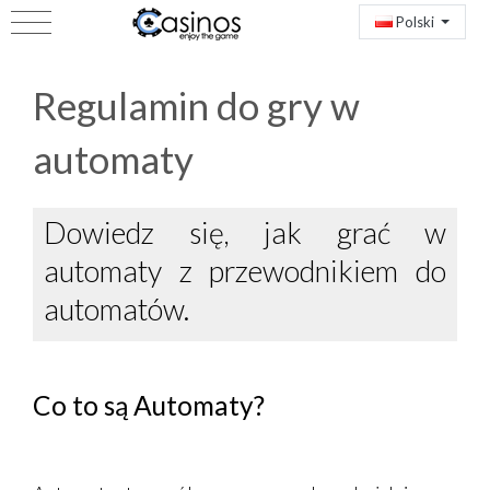
Polski
Regulamin do gry w
automaty
Dowiedz się, jak grać w
automaty z przewodnikiem do
automatów.
Co to są Automaty?