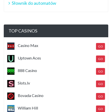
Słownik do automatów
TOP CASINOS
Casino Max
GO
Uptown Aces
GO
888 Casino
GO
Slots.lv
GO
Bovada Casino
GO
William Hill
GO