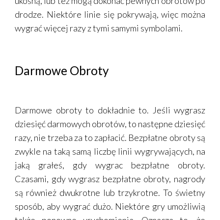
ukośną, lub też mogą dokonać pewnych obrotów po
drodze. Niektóre linie się pokrywają, więc można
wygrać więcej razy z tymi samymi symbolami.
Darmowe Obroty
Darmowe obroty to dokładnie to. Jeśli wygrasz
dziesięć darmowych obrotów, to następne dziesięć
razy, nie trzeba za to zapłacić. Bezpłatne obroty są
zwykle na taką samą liczbę linii wygrywających, na
jaką grałeś, gdy wygrac bezpłatne obroty.
Czasami, gdy wygrasz bezpłatne obroty, nagrody
są również dwukrotne lub trzykrotne. To świetny
sposób, aby wygrać dużo. Niektóre gry umożliwią
także ponowne uruchomienia. Oznacza to, że