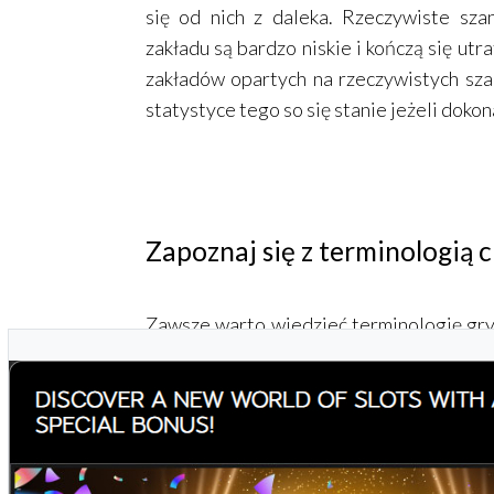
się od nich z daleka. Rzeczywiste sza
zakładu są bardzo niskie i kończą się ut
zakładów opartych na rzeczywistych sza
statystyce tego so się stanie jeżeli dokon
Zapoznaj się z terminologią 
Zawsze warto wiedzieć terminologię gry 
Podczas czytania artykułów i poradników 
dla zrozumienia niektórych wyrażeń. Czę
kości. Skorzystaj z darmowych wersji żeb
pieniądze!