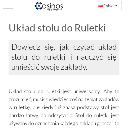
Polski
Układ stolu do Ruletki
Dowiedz się, jak czytać układ
stolu do ruletki i nauczyć się
umieścić swoje zakłady.
Układ stolu do ruletki jest uniwersalny. Aby to
zrozumieć, musisz wiedzieć coś na temat zakładów
w ruletkę, ale kiedy już znasz podstawy stol jest
bardzo łatwy do odczytania. Stol do ruletki jest
używany do oznaczania każdego zakładu gracza i to