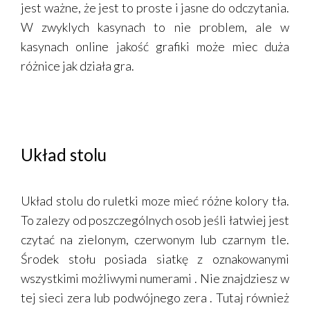
jest ważne, że jest to proste i jasne do odczytania.
W zwyklych kasynach to nie problem, ale w
kasynach online jakość grafiki może miec duża
różnice jak działa gra.
Układ stolu
Układ stolu do ruletki moze mieć różne kolory tła.
To zalezy od poszczególnych osob jeśli łatwiej jest
czytać na zielonym, czerwonym lub czarnym tle.
Środek stołu posiada siatkę z oznakowanymi
wszystkimi możliwymi numerami . Nie znajdziesz w
tej sieci zera lub podwójnego zera . Tutaj również