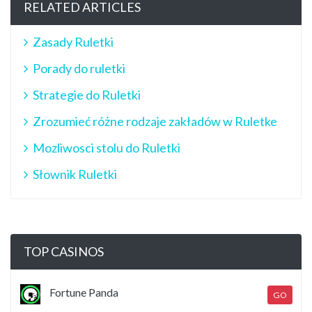
RELATED ARTICLES
Zasady Ruletki
Porady do ruletki
Strategie do Ruletki
Zrozumieć różne rodzaje zakładów w Ruletke
Mozliwosci stolu do Ruletki
Słownik Ruletki
TOP CASINOS
Fortune Panda
GO