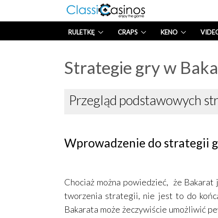
RULETKĘ
CRAPS
KENO
VIDE
Strategie gry w Baka
Przegląd podstawowych str
Wprowadzenie do strategii 
Chociaż można powiedzieć, że Bakarat je
tworzenia strategii, nie jest to do ko
Bakarata może żeczywiście umożliwić pe