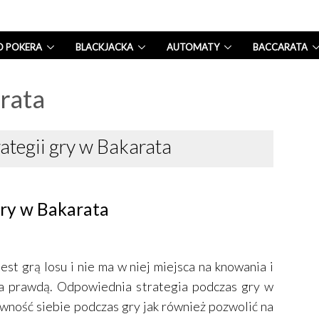
O POKERA
BLACKJACKA
AUTOMATY
BACCARATA
rata
ategii gry w Bakarata
gry w Bakarata
st grą losu i nie ma w niej miejsca na knowania i
ńca prawdą. Odpowiednia strategia podczas gry w
wność siebie podczas gry jak również pozwolić na