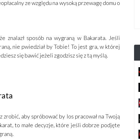
nieopłacalny ze względu na wysoką przewagę domu o
 że znalazł sposób na wygraną w Bakarata. Jeśli
aną, nie pwiedział by Tobie! To jest gra, w której
edziesz się bawić jeżeli zgodzisz się z tą myślą.
rata
sz zrobić, aby spróbować by los pracował na Twoją
karat, to małe decyzje, które jeśli dobrze podjęte
graną.