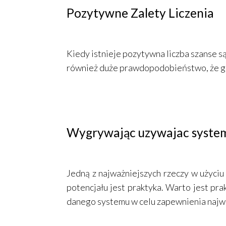
Pozytywne Zalety Liczenia
Kiedy istnieje pozytywna liczba szanse są 
również duże prawdopodobieństwo, że gra
Wygrywając uzywajac systemu
Jedną z najważniejszych rzeczy w użyciu 
potencjału jest praktyka. Warto jest p
danego systemu w celu zapewnienia najwi