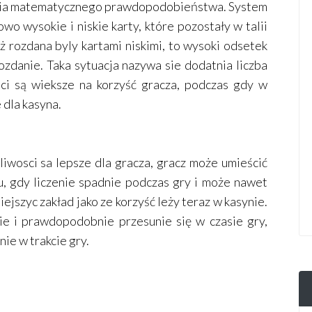
teoria matematycznego prawdopodobieństwa. System
owo wysokie i niskie karty, które pozostały w talii
już rozdana byly kartami niskimi, to wysoki odsetek
rozdanie. Taka sytuacja nazywa sie dodatnia liczba
sci są wieksze na korzyść gracza, podczas gdy w
 dla kasyna.
zliwosci sa lepsze dla gracza, gracz może umieścić
u, gdy liczenie spadnie podczas gry i może nawet
iejszyc zakład jako ze korzyść leży teraz w kasynie.
ie i prawdopodobnie przesunie się w czasie gry,
ie w trakcie gry.