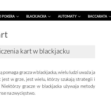
O POKERA
BLACKJACKA
AUTOMATY
BACCARATA
art
iczenia kart w blackjacku
 pomaga gracza w blackjacka, wielu ludzi uważa ja
est w grze, jest wielu, którzy szukają strategii i
Niektórzy gracze w blackjacka używaja metody
anse na zwycięstwo.