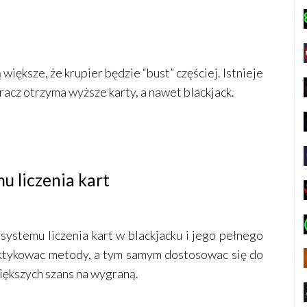
większe, że krupier będzie “bust” częściej. Istnieje
cz otrzyma wyższe karty, a nawet blackjack.
 liczenia kart
systemu liczenia kart w blackjacku i jego pełnego
raktykowac metody, a tym samym dostosowac się do
ększych szans na wygraną.