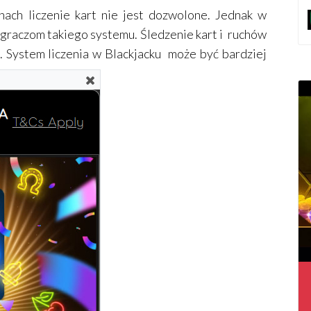
nach liczenie kart nie jest dozwolone. Jednak w
 graczom takiego systemu. Śledzenie kart i ruchów
e. System liczenia w Blackjacku może być bardziej