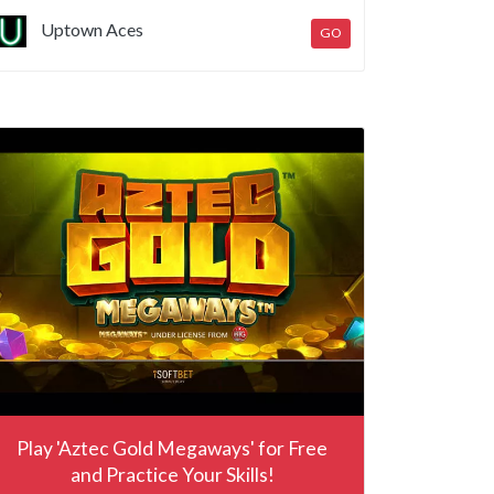
Uptown Aces
GO
Play 'Aztec Gold Megaways' for Free
and Practice Your Skills!