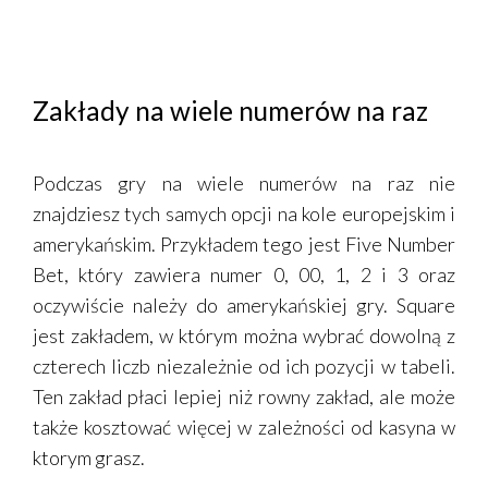
Zakłady na wiele numerów na raz
Podczas gry na wiele numerów na raz nie
znajdziesz tych samych opcji na kole europejskim i
amerykańskim. Przykładem tego jest Five Number
Bet, który zawiera numer 0, 00, 1, 2 i 3 oraz
oczywiście należy do amerykańskiej gry. Square
jest zakładem, w którym można wybrać dowolną z
czterech liczb niezależnie od ich pozycji w tabeli.
Ten zakład płaci lepiej niż rowny zakład, ale może
także kosztować więcej w zależności od kasyna w
ktorym grasz.