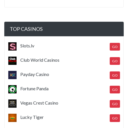
TOP CASINOS
Slots.lv
GO
Club World Casinos
GO
Payday Casino
GO
Fortune Panda
GO
Vegas Crest Casino
GO
Lucky Tiger
GO