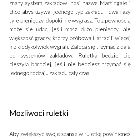
znany system zakładow nosi nazwę Martingale i
chce abys uzywal jednego typ zakładu i dwa razy
tyle pieniędzy, dopóki nie wygrasz. To z pewnością
może sie udac, jeśli masz dużo pieniędzy, ale
większość graczy, którzy próbowali, stracili więcej
niż kiedykolwiek wygrali. Zaleca się trzymać z dala
od systemów zakładów. Ruletka bedzie cie
cieszyła bardziej, jeśli nie bedziesz trzymać się
jednego rodzaju zakładu cały czas.
Mozliwoci ruletki
Aby zwiększyć swoje szanse w ruletkę powinienes