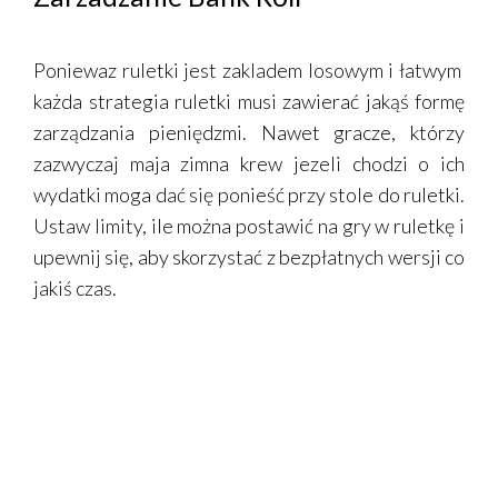
Poniewaz ruletki jest zakladem losowym i łatwym
każda strategia ruletki musi zawierać jakąś formę
zarządzania pieniędzmi. Nawet gracze, którzy
zazwyczaj maja zimna krew jezeli chodzi o ich
wydatki moga dać się ponieść przy stole do ruletki.
Ustaw limity, ile można postawić na gry w ruletkę i
upewnij się, aby skorzystać z bezpłatnych wersji co
jakiś czas.