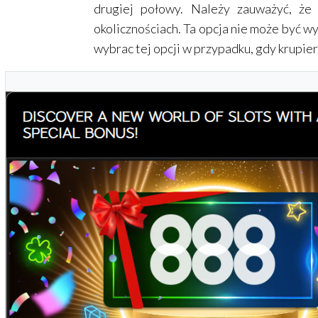
drugiej połowy. Należy zauważyć, ż
okolicznościach. Ta opcja nie może być w
wybrac tej opcji w przypadku, gdy krupier
Należy zauważyć, że gdy gracz wybrał 
ponowny “hit” lub “stand”. W celu wyjaś
miejsce tylko w czasie posiadania dwóch k