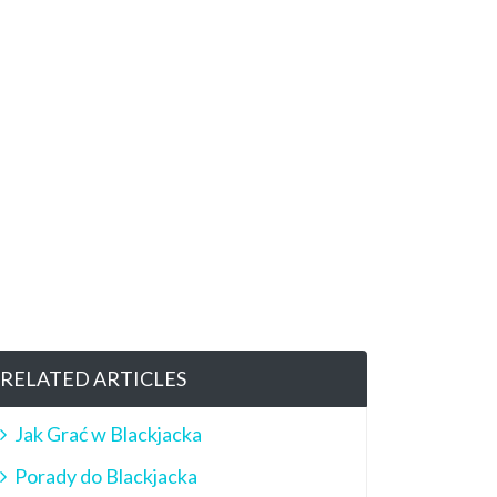
RELATED ARTICLES
Jak Grać w Blackjacka
Porady do Blackjacka