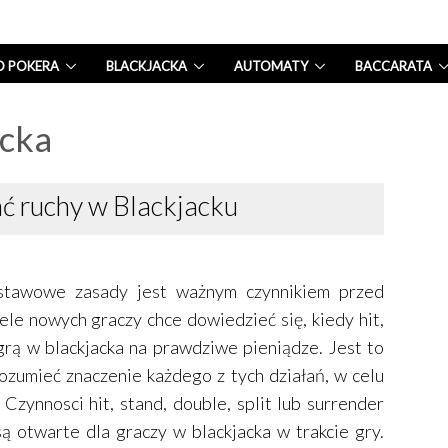
O POKERA
BLACKJACKA
AUTOMATY
BACCARATA
acka
ć ruchy w Blackjacku
dstawowe zasady jest ważnym czynnikiem przed
le nowych graczy chce dowiedzieć się, kiedy hit,
 grą w blackjacka na prawdziwe pieniądze. Jest to
ozumieć znaczenie każdego z tych działań, w celu
 Czynnosci hit, stand, double, split lub surrender
są otwarte dla graczy w blackjacka w trakcie gry.