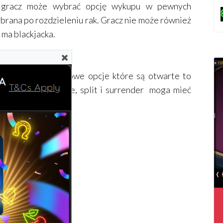
e gracz może wybrać opcję wykupu w pewnych
ybrana po rozdzieleniu rak. Gracz nie może również
 ma blackjacka.
opcje “hit” dodatkowe opcje które są otwarte to
nienia opcje double, split i surrender moga mieć
art.