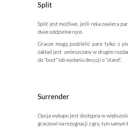
Split
Split jest możliwe, jeśli reka zawiera pa
dwie oddzielne ręce.
Gracze mogą podzielić pare tylko z p
zakład jest umieszczany w drugim rozdan
do “bust” lub wydaniu decyzji o “stand“.
Surrender
Opcja wykupu jest dostępna w większości
graczowi na rezygnacji z gry, tym samym