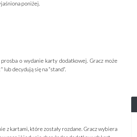
jaśniona poniżej.
ko prosba o wydanie karty dodatkowej. Gracz może
t" lub decydują się na “stand“.
ie z kartami, które zostały rozdane. Gracz wybiera