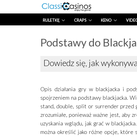
RULETKĘ
CRAPS
KENO
VIDE
Podstawy do Blackj
Dowiedz się, jak wykonywa
Opis działania gry w blackjacka i po
spojrzeniem na podstawy blackjacka. Wie
stand, double, split or surrender przed
zrozumiałe, ponieważ ważne jest, aby zr
uzyskania wglądu, jak grać w blackjacka.
można określić jako różne opcje, które 