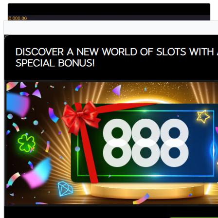
Play 'Switch Sic Bo' for Free and Practice Your
Skills!
PLAY NOW