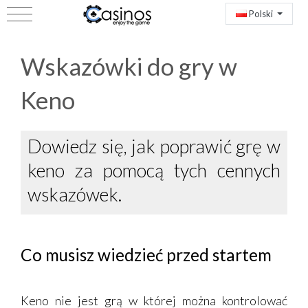
Polski
Wskazówki do gry w
Keno
Dowiedz się, jak poprawić grę w
keno za pomocą tych cennych
wskazówek.
Co musisz wiedzieć przed startem
Keno nie jest grą w której można kontrolować