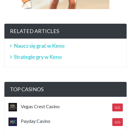
RELATED ARTICLES
Naucz się grać w Keno
Strategie gry w Keno
TOP CASINOS
Vegas Crest Casino
GO
Payday Casino
GO