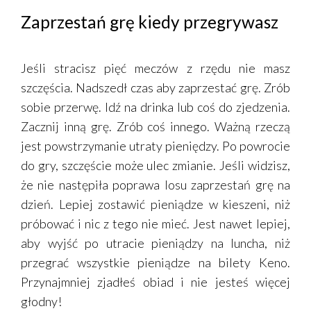
Zaprzestań grę kiedy przegrywasz
Jeśli stracisz pięć meczów z rzędu nie masz
szczęścia. Nadszedł czas aby zaprzestać grę. Zrób
sobie przerwę. Idź na drinka lub coś do zjedzenia.
Zacznij inną grę. Zrób coś innego. Ważną rzeczą
jest powstrzymanie utraty pieniędzy. Po powrocie
do gry, szczęście może ulec zmianie. Jeśli widzisz,
że nie następiła poprawa losu zaprzestań grę na
dzień. Lepiej zostawić pieniądze w kieszeni, niż
próbować i nic z tego nie mieć. Jest nawet lepiej,
aby wyjść po utracie pieniądzy na luncha, niż
przegrać wszystkie pieniądze na bilety Keno.
Przynajmniej zjadłeś obiad i nie jesteś więcej
głodny!