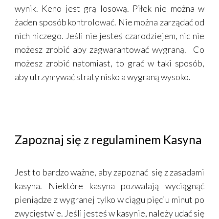
wynik. Keno jest grą losową. Piłek nie można w
żaden sposób kontrolować. Nie można zarządać od
nich niczego. Jeśli nie jesteś czarodziejem, nic nie
możesz zrobić aby zagwarantować wygraną. Co
możesz zrobić natomiast, to grać w taki sposób,
aby utrzymywać straty nisko a wygraną wysoko.
Zapoznaj się z regulaminem Kasyna
Jest to bardzo ważne, aby zapoznać się z zasadami
kasyna. Niektóre kasyna pozwalają wyciągnąć
pieniądze z wygranej tylko w ciągu pięciu minut po
zwycięstwie. Jeśli jesteś w kasynie, należy udać się