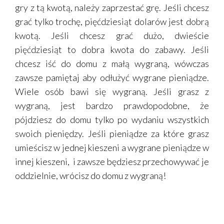
gry z tą kwotą, należy zaprzestać grę. Jeśli chcesz
grać tylko trochę, pięćdziesiąt dolarów jest dobrą
kwotą. Jeśli chcesz grać dużo, dwieście
pięćdziesiąt to dobra kwota do zabawy. Jeśli
chcesz iść do domu z małą wygraną, wówczas
zawsze pamiętaj aby odłużyć wygrane pieniądze.
Wiele osób bawi się wygraną. Jeśli grasz z
wygraną, jest bardzo prawdopodobne, że
pójdziesz do domu tylko po wydaniu wszystkich
swoich pieniędzy. Jeśli pieniądze za które grasz
umieścisz w jednej kieszeni a wygrane pieniądze w
innej kieszeni, i zawsze będziesz przechowywać je
oddzielnie, wrócisz do domu z wygraną!