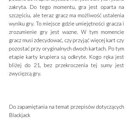
zakryta. Do tego momentu, gra jest oparta na
szczęściu, ale teraz gracz ma możliwość ustalenia
wyniku gry. To miejsce gdzie umiejętności gracza i
zrozumienie gry jest wazne. W tym momencie
gracz musi zdecydować, czy przyjąć więcej kart czy
pozostać przy oryginalnych dwoch kartach. Po tym
etapie karty krupiera są odkryte. Kogo ręka jest
bliżej do 21, bez przekroczenia tej sumy jest
zwycięzcą gry.
Do zapamiętania na temat przepisów dotyczących
Blackjack