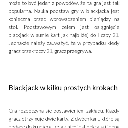
może to być jeden z powodów, że ta gra jest tak
popularna. Nauka podstaw gry w blackjacka jest
konieczna przed wprowadzeniem pieniądzy na
stol. Podstawowym celem jest osiągnięcie
blackjack w sumie kart jak najbliżej do liczby 21.
Jednakże należy zauważyć, że w przypadku kiedy
gracz przekroczy 21, gracz przegrywa.
Blackjack w kilku prostych krokach
Gra rozpoczyna sie postawieniem zakładu. Każdy
gracz otrzymuje dwie karty. Z dwóch kart, które są
podane do krupiera, jeda z nich jest odkryta i jedna