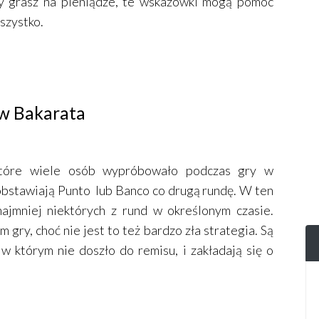
edy grasz na pieniądze, te wskazówki mogą pomóc
wszystko.
w Bakarata
 które wiele osób wypróbowało podczas gry w
 obstawiają Punto lub Banco co drugą rundę. W ten
ajmniej niektórych z rund w określonym czasie.
gry, choć nie jest to też bardzo zła strategia. Są
 w którym nie doszło do remisu, i zakładają się o