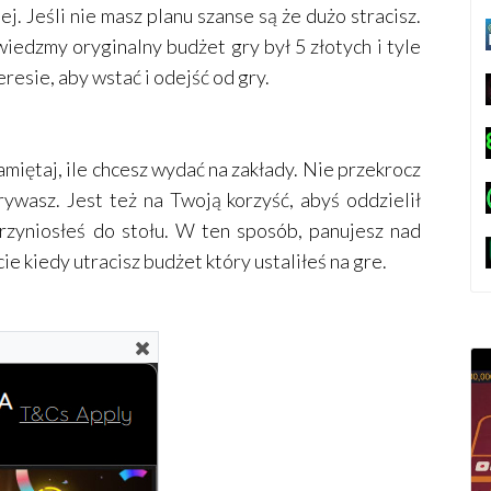
ej. Jeśli nie masz planu szanse są że dużo stracisz.
wiedzmy oryginalny budżet gry był 5 złotych i tyle
eresie, aby wstać i odejść od gry.
miętaj, ile chcesz wydać na zakłady. Nie przekrocz
rywasz. Jest też na Twoją korzyść, abyś oddzielił
rzyniosłeś do stołu. W ten sposób, panujesz nad
e kiedy utracisz budżet który ustaliłeś na gre.