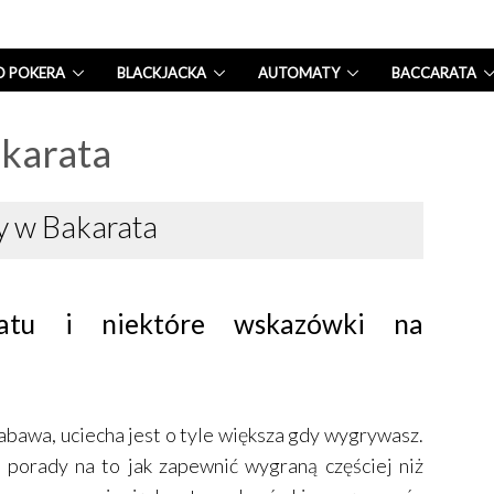
O POKERA
BLACKJACKA
AUTOMATY
BACCARATA
karata
ry w Bakarata
atu i niektóre wskazówki na
abawa, uciecha jest o tyle większa gdy wygrywasz.
, porady na to jak zapewnić wygraną częściej niż