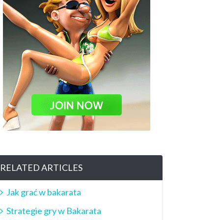
RELATED ARTICLES
Jak grać w bakarata
Strategie gry w Bakarata