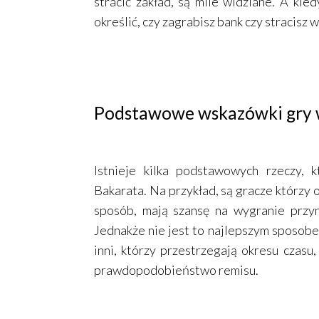
stracić zakład, są mile widziane. A ki
określić, czy zagrabisz bank czy stracisz 
Podstawowe wskazówki gry 
Istnieje kilka podstawowych rzeczy,
Bakarata. Na przykład, są gracze którzy
sposób, mają szansę na wygranie przyn
Jednakże nie jest to najlepszym sposobem 
inni, którzy przestrzegają okresu czasu,
prawdopodobieństwo remisu.