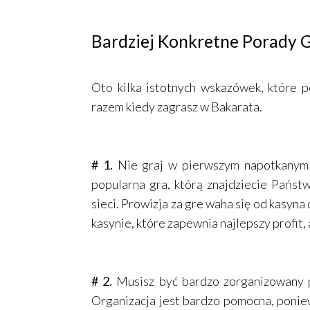
Bardziej Konkretne Porady 
Oto kilka istotnych wskazówek, które 
razem kiedy zagrasz w Bakarata.
# 1.
Nie graj w pierwszym napotkanym k
popularna gra, którą znajdziecie Państ
sieci. Prowizja za gre waha się od kasyna
kasynie, które zapewnia najlepszy profit, 
# 2.
Musisz być bardzo zorganizowany 
Organizacja jest bardzo pomocna, poniewa